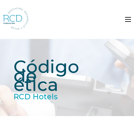
Código
de
ética
RCD Hotels