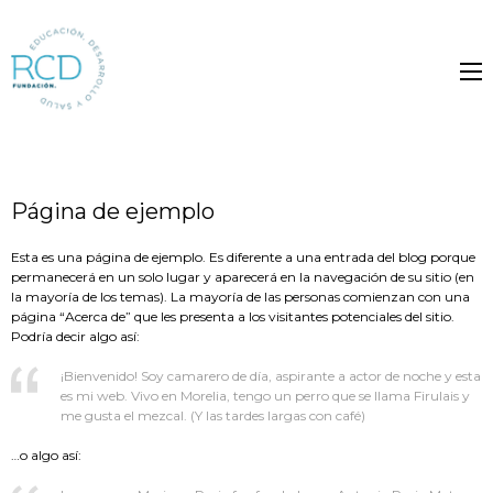
Página de ejemplo
Esta es una página de ejemplo. Es diferente a una entrada del blog porque
permanecerá en un solo lugar y aparecerá en la navegación de su sitio (en
la mayoría de los temas). La mayoría de las personas comienzan con una
página “Acerca de” que les presenta a los visitantes potenciales del sitio.
Podría decir algo así:
¡Bienvenido! Soy camarero de día, aspirante a actor de noche y esta
es mi web. Vivo en Morelia, tengo un perro que se llama Firulais y
me gusta el mezcal. (Y las tardes largas con café)
…o algo así: